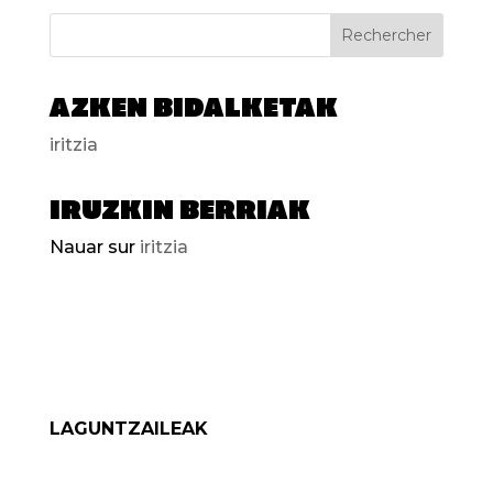
Rechercher
Azken bidalketak
iritzia
Iruzkin berriak
Nauar
sur
iritzia
LAGUNTZAILEAK