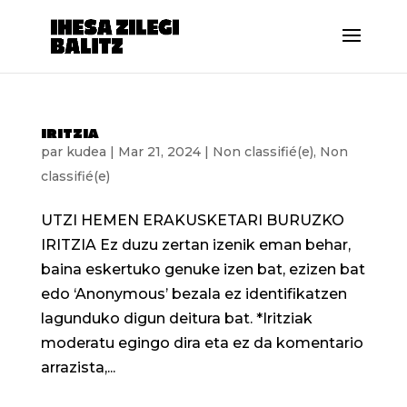
iritzia
par
kudea
|
Mar 21, 2024
|
Non classifié(e)
,
Non
classifié(e)
UTZI HEMEN ERAKUSKETARI BURUZKO
IRITZIA Ez duzu zertan izenik eman behar,
baina eskertuko genuke izen bat, ezizen bat
edo ‘Anonymous’ bezala ez identifikatzen
lagunduko digun deitura bat. *Iritziak
moderatu egingo dira eta ez da komentario
arrazista,...