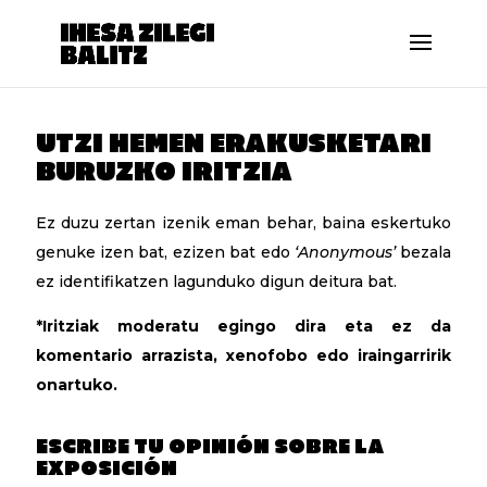
UTZI HEMEN ERAKUSKETARI
BURUZKO IRITZIA
Ez duzu zertan izenik eman behar, baina eskertuko
genuke izen bat, ezizen bat edo
‘Anonymous’
bezala
ez identifikatzen lagunduko digun deitura bat.
*Iritziak moderatu egingo dira eta ez da
komentario arrazista, xenofobo edo iraingarririk
onartuko.
ESCRIBE TU OPINIÓN SOBRE LA
EXPOSICIÓN