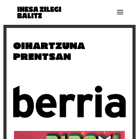
Oihartzuna
prentsan