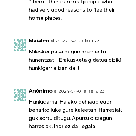
“them”, these are real people who
had very good reasons to flee their
home places.
Maialen
el 2024-04-02 a las 16:21
Milesker pasa dugun mementu
hunentzat !! Erakusketa gidatua biziki
hunkigarria izan da !!
Anónimo
el 2024-04-01 a las 18:23
Hunkigarria. Halako gehiago egon
beharko luke gure kaleetan. Harresiak
guk sortu ditugu. Apurtu ditzagun
harresiak. Inor ez da ilegala.