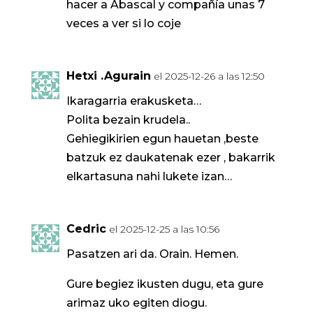
hacer a Abascal y compañía unas 7
veces a ver si lo coje
Hetxi .Agurain
el 2025-12-26 a las 12:50
Ikaragarria erakusketa…
Polita bezain krudela..
Gehiegikirien egun hauetan ,beste
batzuk ez daukatenak ezer , bakarrik
elkartasuna nahi lukete izan…
Cedric
el 2025-12-25 a las 10:56
Pasatzen ari da. Orain. Hemen.
Gure begiez ikusten dugu, eta gure
arimaz uko egiten diogu.