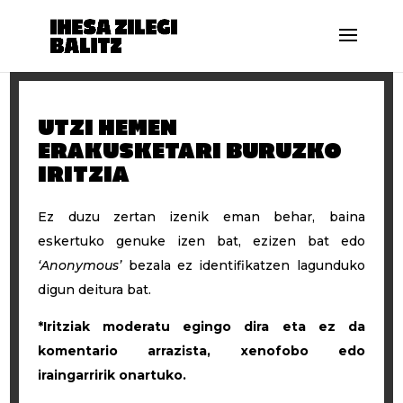
UTZI HEMEN
ERAKUSKETARI BURUZKO
IRITZIA
Ez duzu zertan izenik eman behar, baina
eskertuko genuke izen bat, ezizen bat edo
‘Anonymous’
bezala ez identifikatzen lagunduko
digun deitura bat.
*Iritziak moderatu egingo dira eta ez da
komentario arrazista, xenofobo edo
iraingarririk onartuko.